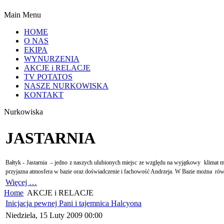
Main Menu
HOME
O NAS
EKIPA
WYNURZENIA
AKCJE i RELACJE
TV POTATOS
NASZE NURKOWISKA
KONTAKT
Nurkowiska
JASTARNIA
Bałtyk - Jastarnia
– jedno z naszych ulubionych miejsc ze względu na wyjątkowy
klimat m
przyjazna atmosfera w bazie oraz doświadczenie i fachowość Andrzeja. W Bazie można
rów
Więcej …
Home
AKCJE i RELACJE
Inicjacja pewnej Pani i tajemnica Halcyona
Niedziela, 15 Luty 2009 00:00