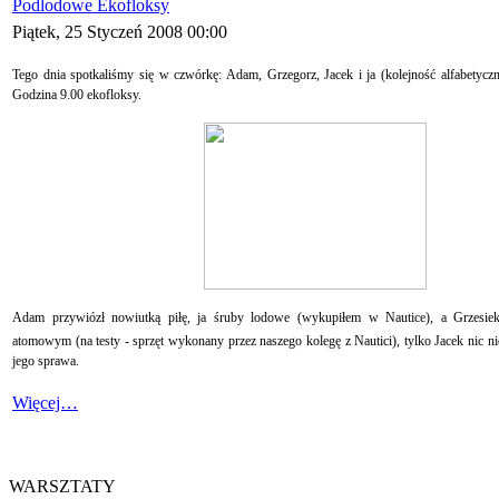
Podlodowe Ekofloksy
Piątek, 25 Styczeń 2008 00:00
Tego dnia spotkaliśmy się w czwórkę: Adam, Grzegorz, Jacek i ja (kolejność alfabetyczn
Godzina 9.00 ekofloksy.
Adam przywiózł nowiutką piłę, ja śruby lodowe (wykupiłem w Nautice), a Grzesiek 
atomowym (na testy - sprzęt wykonany przez naszego kolegę z Nautici), tylko Jacek nic n
jego sprawa.
Więcej…
WARSZTATY