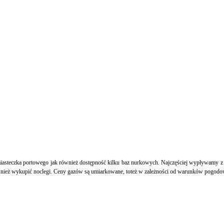
iasteczka portowego jak również dostępność kilku baz nurkowych. Najczęściej wypływamy z b
nież wykupić noclegi. Ceny gazów są umiarkowane, toteż w zależności od warunków pogodo