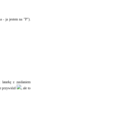
a - ja jestem na "P").
latarkę z zasilaniem
ie przywiózł
, ale to