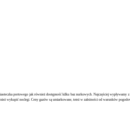
iasteczka portowego jak również dostępność kilku baz nurkowych. Najczęściej wypływamy z b
nież wykupić noclegi. Ceny gazów są umiarkowane, toteż w zależności od warunków pogodo