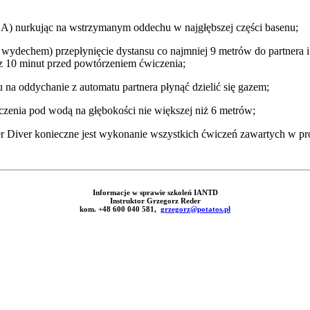
 nurkując na wstrzymanym oddechu w najgłębszej części basenu;
dechem) przepłynięcie dystansu co najmniej 9 metrów do partnera i
z 10 minut przed powtórzeniem ćwiczenia;
na oddychanie z automatu partnera płynąć dzielić się gazem;
czenia pod wodą na głębokości nie większej niż 6 metrów;
ther Diver konieczne jest wykonanie wszystkich ćwiczeń zawartych w 
Informacje w sprawie szkoleń IANTD
Instruktor Grzegorz Reder
kom. +48 600 040 581,
grzegorz@potatos.pl