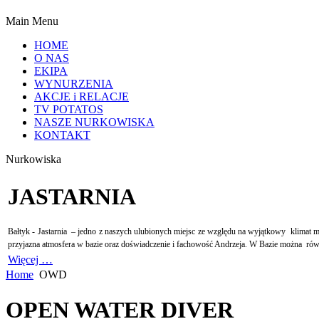
Main Menu
HOME
O NAS
EKIPA
WYNURZENIA
AKCJE i RELACJE
TV POTATOS
NASZE NURKOWISKA
KONTAKT
Nurkowiska
JASTARNIA
Bałtyk - Jastarnia
– jedno z naszych ulubionych miejsc ze względu na wyjątkowy
klimat m
przyjazna atmosfera w bazie oraz doświadczenie i fachowość Andrzeja. W Bazie można
rów
Więcej …
Home
OWD
OPEN WATER DIVER