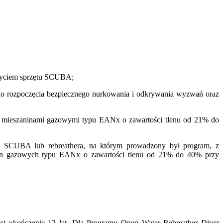
użyciem sprzętu SCUBA;
do rozpoczęcia bezpiecznego nurkowania i odkrywania wyzwań oraz
b mieszaninami gazowymi typu EANx o zawartości tlenu od 21% do
o SCUBA lub rebreathera, na którym prowadzony był program, z
anin gazowych typu EANx o zawartości tlenu od 21% do 40% przy
t ukończenie 12 lat. Dla Programu Open Water Rebreather Diver