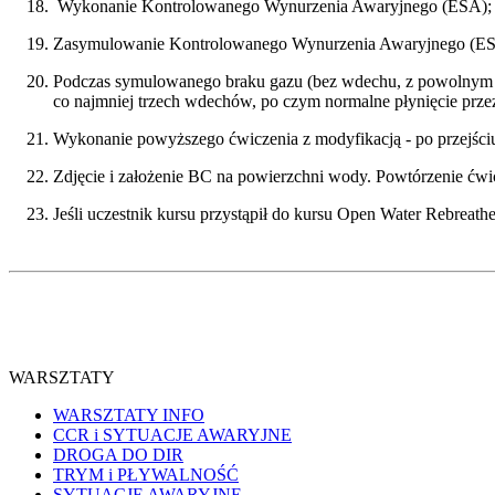
Wykonanie Kontrolowanego Wynurzenia Awaryjnego (ESA);
Zasymulowanie Kontrolowanego Wynurzenia Awaryjnego (ESA)
Podczas symulowanego braku gazu (bez wdechu, z powolnym wy
co najmniej trzech wdechów, po czym normalne płynięcie prze
Wykonanie powyższego ćwiczenia z modyfikacją - po przejściu 
Zdjęcie i założenie BC na powierzchni wody. Powtórzenie ćwi
Jeśli uczestnik kursu przystąpił do kursu Open Water Rebrea
WARSZTATY
WARSZTATY INFO
CCR i SYTUACJE AWARYJNE
DROGA DO DIR
TRYM i PŁYWALNOŚĆ
SYTUACJE AWARYJNE