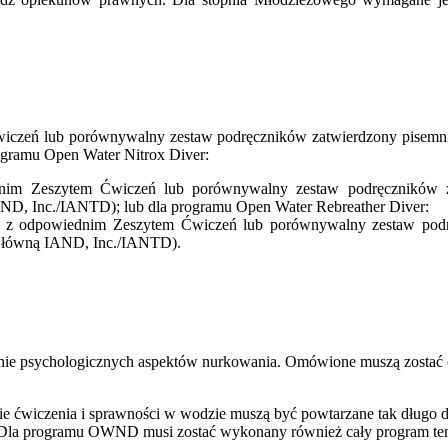
czeń lub porównywalny zestaw podręczników zatwierdzony pisemni
gramu Open Water Nitrox Diver:
nim Zeszytem Ćwiczeń lub porównywalny zestaw podręczników 
AND, Inc./IANTD); lub dla programu Open Water Rebreather Diver:
 z odpowiednim Zeszytem Ćwiczeń lub porównywalny zestaw pod
 Główną IAND, Inc./IANTD).
;
nie psychologicznych aspektów nurkowania. Omówione muszą zostać c
e ćwiczenia i sprawności w wodzie muszą być powtarzane tak długo do
e. Dla programu OWND musi zostać wykonany również cały program t