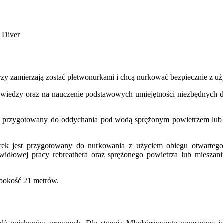
 Diver
órzy zamierzają zostać płetwonurkami i chcą nurkować bezpiecznie z 
 wiedzy oraz na nauczenie podstawowych umiejętności niezbędnych 
st przygotowany do oddychania pod wodą sprężonym powietrzem lu
ek jest przygotowany do nurkowania z użyciem obiegu otwarteg
widłowej pracy rebreathera oraz sprężonego powietrza lub miesz
bokość 21 metrów.
ądź opiekunów prawnych. Dla stopnia Młodzieżowego wymagane jes