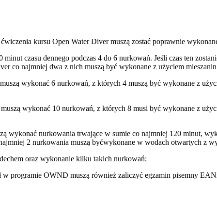
ćwiczenia kursu Open Water Diver muszą zostać poprawnie wykonane
minut czasu dennego podczas 4 do 6 nurkowań. Jeśli czas ten zostanie o
ver co najmniej dwa z nich muszą być wykonane z użyciem mieszani
 muszą wykonać 6 nurkowań, z których 4 muszą być wykonane z uży
 muszą wykonać 10 nurkowań, z których 8 musi być wykonane z uży
zą wykonać nurkowania trwające w sumie co najmniej 120 minut, wyk
co najmniej 2 nurkowania muszą byćwykonane w wodach otwartych z 
dechem oraz wykonanie kilku takich nurkowań;
ł w programie OWND muszą również zaliczyć egzamin pisemny EANx Di