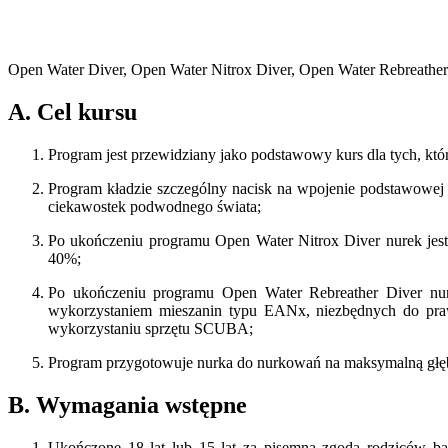
Open Water Diver, Open Water Nitrox Diver, Open Water Rebreather
A. Cel kursu
Program jest przewidziany jako podstawowy kurs dla tych, kt
Program kładzie szczególny nacisk na wpojenie podstawowej
ciekawostek podwodnego świata;
Po ukończeniu programu Open Water Nitrox Diver nurek je
40%;
Po ukończeniu programu Open Water Rebreather Diver nur
wykorzystaniem mieszanin typu EANx, niezbędnych do pra
wykorzystaniu sprzętu SCUBA;
Program przygotowuje nurka do nurkowań na maksymalną głę
B. Wymagania wstępne
Ukończone 18 lat lub 15 lat za pisemną zgodą rodziców b