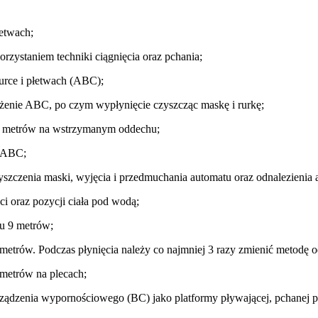
etwach;
zystaniem techniki ciągnięcia oraz pchania;
urce i płetwach (ABC);
ożenie ABC, po czym wypłynięcie czyszcząc maskę i rurkę;
10 metrów na wstrzymanym oddechu;
e ABC;
szczenia maski, wyjęcia i przedmuchania automatu oraz odnalezienia 
i oraz pozycji ciała pod wodą;
u 9 metrów;
trów. Podczas płynięcia należy co najmniej 3 razy zmienić metodę od
metrów na plecach;
ządzenia wypornościowego (BC) jako platformy pływającej, pchanej p